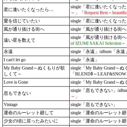
single「君に逢いたくなった
君に逢いたくなったら…
～」「Request Best～beautif
愛を信じていたい
single「君に逢いたくなっ
風が通り抜ける街へ
single「風が通り抜ける街へ
single「風が通り抜ける街へ
遠い星を数えて
of IZUMI SAKAI Selection
永遠
single「永遠」/album「永遠
I can't let go
single「永遠」
My Baby Grand～ぬくもりが欲
single「My Baby Gra
しくて～
「BLENDⅡ～LEAF&SNO
Love is Gone
single「My Baby Gran
single「息もできない」/al
息もできない
～」
Vintage
single「息もできない」
運命のルーレット廻して
single「運命のルーレット廻し
少女の頃に戻ったみたいに
single「運命のルーレット廻し