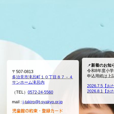
📌
新着のお知
令和8年度小学
〒507-0813
申込用紙は上
多治見市滝呂町１０丁目８７－４
サンホーム滝呂内
2026.7.5【
2026.8.1【
（TEL）
0572-24-5560
mail :
j-takiro@t-syakyo.or.jp